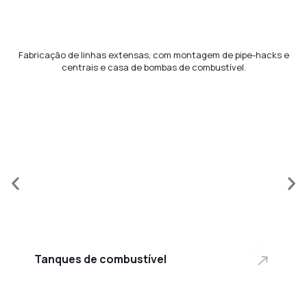
Fabricação de linhas extensas, com montagem de pipe-hacks e
centrais e casa de bombas de combustível.
Tanques de combustível
Pla
Pla
Tanques de combustível
des