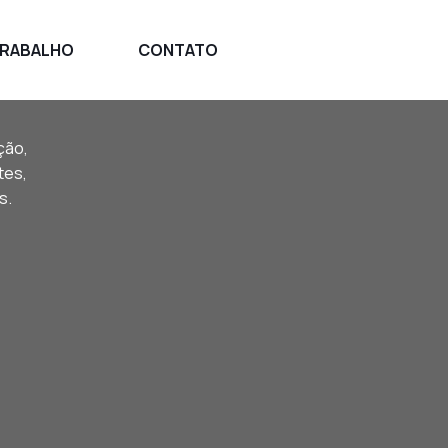
TRABALHO
CONTATO
ção,
tes,
s.