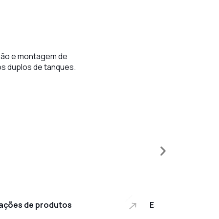
ação e montagem de
s duplos de tanques.
ações de produtos
Estruturas metáli
ações de produtos
Estruturas metáli