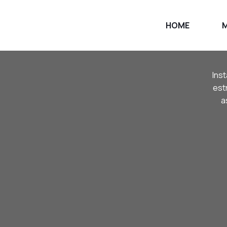
HOME
Ins
est
a