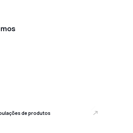
hamos
bulações de produtos
bulações de produtos
uipamentos da indústria cerâmica