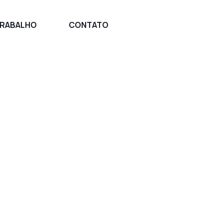
TRABALHO
CONTATO
urn Key,
r equipes