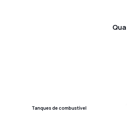
Quai
Tanques de combustível
Tanques de combustível
Estruturas metálicas