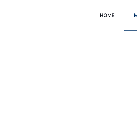
HOME
Realiza
com inst