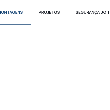
MONTAGENS
PROJETOS
SEGURANÇA DO 
Gestão de Obras
mos gestões de obras a nível nacional, através de contratos T
alação de equipamentos e fabricação de estruturas feitas po
próprias ou pela gestão de equipes terceiras.