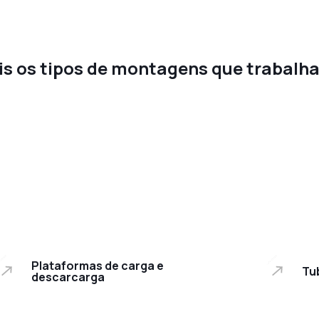
s os tipos de montagens que trabal
Plataformas de carga e descarcarga
Tu
Plataformas de carga e
Tu
descarcarga
Oleodutos
Eq