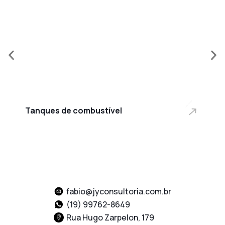
Pla
Tanques de combustível
des
fabio@jyconsultoria.com.br
(19) 99762-8649
Rua Hugo Zarpelon, 179