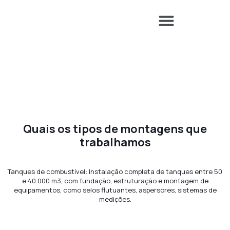
SEGURANÇA DO TRABALHO
Gestão de Obras
Realizamos gestões de obras a nível nacional, através de
contratos Turn key, com instalação de equipamentos, e
fabricação de estruturas feitas por equipe própria.
Quais os tipos de montagens que
trabalhamos
Tanques de combustível: Instalação completa de tanques entre 50
e 40.000 m3, com fundação, estruturação e montagem de
equipamentos, como selos flutuantes, aspersores, sistemas de
medições.
Tanques de combustível
Pla